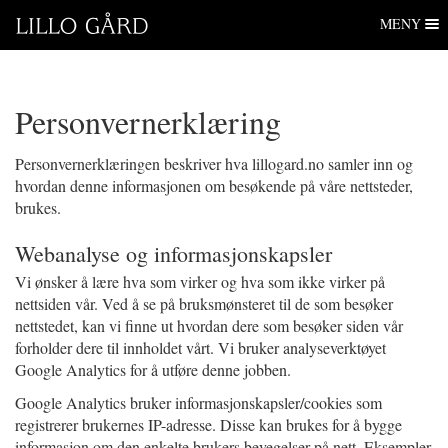
Lillo Gård
Hopp
MENY
til
navigasjon
Hopp
til
Personvernerklæring
innhold
Personvernerklæringen beskriver hva lillogard.no samler inn og
hvordan denne informasjonen om besøkende på våre nettsteder,
brukes.
​​​​​​​​​​Webanalyse og informasjonskapsler
Vi ønsker å lære hva som virker og hva som ikke virker på
nettsiden vår. Ved å se på bruksmønsteret til de som besøker
nettstedet, kan vi finne ut hvordan dere som besøker siden vår
forholder dere til innholdet vårt. Vi bruker analyseverktøyet
Google Analytics for å utføre denne jobben.
Google Analytics bruker informasjonskapsler/cookies som
registrerer brukernes IP-adresse. Disse kan brukes for å bygge
informasjon om den enkelte brukers bevegelser på nett. Eksempler