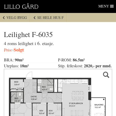
Lillo Gård
Hopp
MENY
til
navigasjon
VELG BYGG
SE HELE HUS F
Hopp
til
innhold
Leilighet F-6035
4 roms leilighet i 6. etasje.
Solgt
Pris:
90m²
86.5m²
BRA:
P-ROM:
18m²
2820,- per mnd.
Uteplass:
Stip. felleskost: