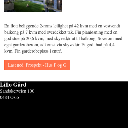
En flott beliggende 2-roms leilighet på 42 kvm med en vestvendt
balkong på 7 kvm med overdekket tak. Fin planløsning med en
god stue på 20,6 kvm, med skyvedør ut til balkong. Soverom med
eget garderoberom, adkomst via skyvedør. Et godt bad på 4,4
kvm. Fin garderobeplass i entré.
Last ned: Prospekt - Hus F og G
Lillo Gård
Sandakerveien 100
0484 Oslo