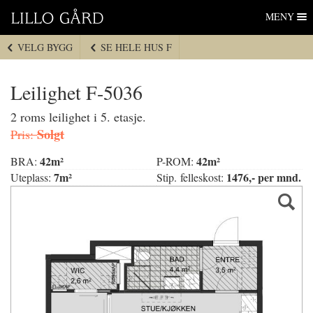
Lillo Gård
Hopp
MENY
til
navigasjon
VELG BYGG
SE HELE HUS F
Hopp
til
innhold
Leilighet F-5036
2 roms leilighet i 5. etasje.
Solgt
Pris:
42m²
42m²
BRA:
P-ROM:
7m²
1476,- per mnd.
Uteplass:
Stip. felleskost: