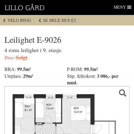
Lillo Gård
Hopp
MENY
til
navigasjon
VELG BYGG
SE HELE HUS E2
Hopp
til
innhold
Leilighet E-9026
4 roms leilighet i 9. etasje.
Solgt
Pris:
99.5m²
99.5m²
BRA:
P-ROM:
29m²
3 086,- per
Uteplass:
Stip. felleskost:
mnd.