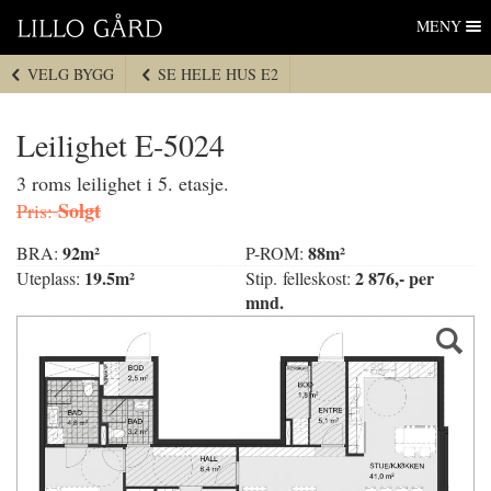
Lillo Gård
Hopp
MENY
til
navigasjon
VELG BYGG
SE HELE HUS E2
Hopp
til
innhold
Leilighet E-5024
3 roms leilighet i 5. etasje.
Solgt
Pris:
92m²
88m²
BRA:
P-ROM:
19.5m²
2 876,- per
Uteplass:
Stip. felleskost:
mnd.