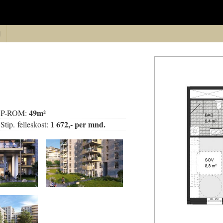
1
49m²
P-ROM:
1 672,- per mnd.
Stip. felleskost: