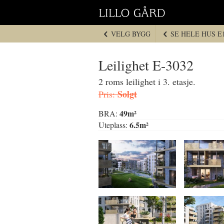
Hopp
til
navigasjon
VELG BYGG
SE HELE HUS E
Hopp
til
innhold
Leilighet E-3032
2 roms leilighet i 3. etasje.
Solgt
Pris:
49m²
BRA:
6.5m²
Uteplass: