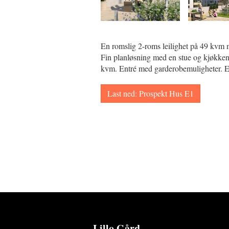
En romslig 2-roms leilighet på 49 kvm
Fin planløsning med en stue og kjøkken
kvm. Entré med garderobemuligheter. E
Last ned: Prospekt Hus E1
Lillo Gård