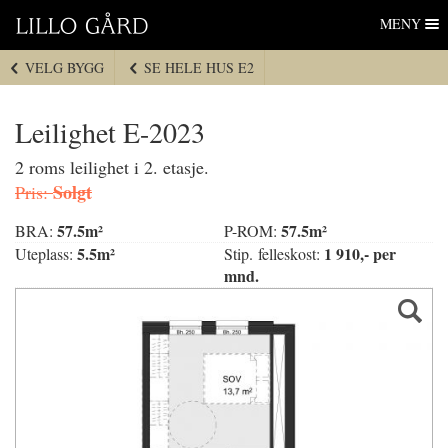
Lillo Gård
Hopp
MENY
til
navigasjon
VELG BYGG
SE HELE HUS E2
Hopp
til
innhold
Leilighet E-2023
2 roms leilighet i 2. etasje.
Solgt
Pris:
57.5m²
57.5m²
BRA:
P-ROM:
5.5m²
1 910,- per
Uteplass:
Stip. felleskost:
mnd.