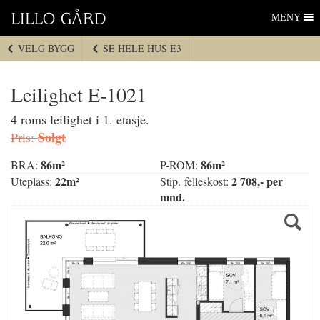
Lillo Gård
Hopp
MENY
til
navigasjon
VELG BYGG
SE HELE HUS E3
Hopp
til
innhold
Leilighet E-1021
4 roms leilighet i 1. etasje.
Solgt
Pris:
86m²
86m²
BRA:
P-ROM:
22m²
2 708,- per
Uteplass:
Stip. felleskost:
mnd.