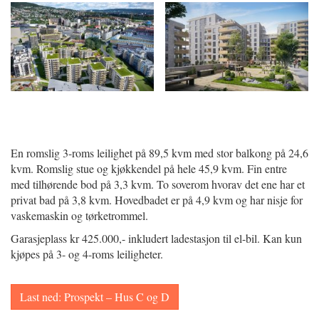
En romslig 3-roms leilighet på 89,5 kvm med stor balkong på 24,6
kvm. Romslig stue og kjøkkendel på hele 45,9 kvm. Fin entre
med tilhørende bod på 3,3 kvm. To soverom hvorav det ene har et
privat bad på 3,8 kvm. Hovedbadet er på 4,9 kvm og har nisje for
vaskemaskin og tørketrommel.
Garasjeplass kr 425.000,- inkludert ladestasjon til el-bil. Kan kun
kjøpes på 3- og 4-roms leiligheter.
Last ned: Prospekt – Hus C og D