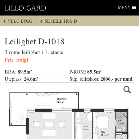
Lillo Gård
Hopp
MENY
til
navigasjon
VELG BYGG
SE HELE HUS D
Hopp
til
innhold
Leilighet D-1018
3 roms leilighet i 1. etasje.
Solgt
Pris:
89.5m²
85.5m²
BRA:
P-ROM:
24.6m²
2806,- per mnd.
Uteplass:
Stip. felleskost: