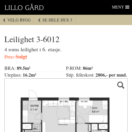
Lillo Gård
Hopp
MENY
til
navigasjon
VELG BYGG
SE HELE HUS 3
Hopp
til
innhold
Leilighet 3-6012
4 roms leilighet i 6. etasje.
Solgt
Pris:
89.5m²
86m²
BRA:
P-ROM:
16.2m²
2806,- per mnd.
Uteplass:
Stip. felleskost: