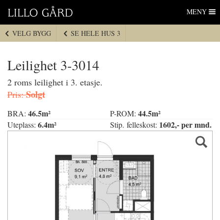
Lillo Gård
Hopp
MENY
til
navigasjon
VELG BYGG
SE HELE HUS 3
Hopp
til
innhold
Leilighet 3-3014
2 roms leilighet i 3. etasje.
Solgt
Pris:
46.5m²
44.5m²
BRA:
P-ROM:
6.4m²
1602,- per mnd.
Uteplass:
Stip. felleskost: