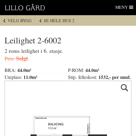
Lillo Gård
Hopp
MENY
til
navigasjon
VELG BYGG
SE HELE HUS 2
Hopp
til
innhold
Leilighet 2-6002
2 roms leilighet i 6. etasje.
Solgt
Pris:
44.0m²
44.0m²
BRA:
P-ROM:
11.0m²
1532,- per mnd.
Uteplass:
Stip. felleskost: