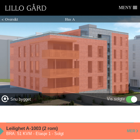
Lillo Gård
Hopp
MENY
til
navigasjon
< Oversikt
Hus A
Hopp
til
innhold
Vis solgte
Snu bygget
Leilighet A-1003 (2 rom)
MER
BRA:
51 KVM
-
Etasje
1
-
Solgt